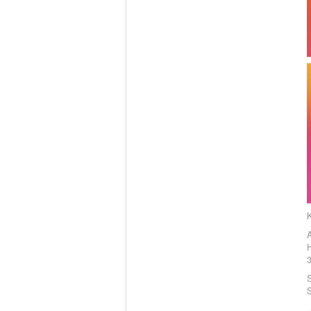
A
H
3