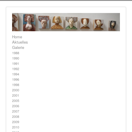
Home
Aktuelles
Galerie
1988
1990
1991
1992
1994
1996
1998
2000
2001
2005
2006
2007
2008
2009
2010